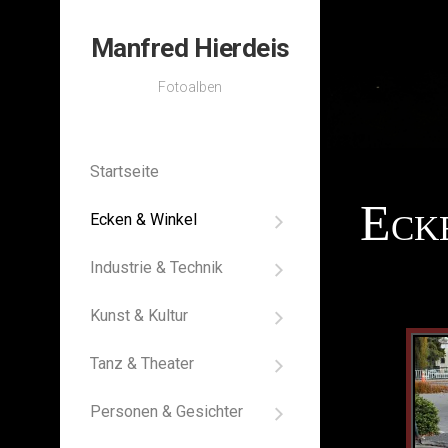
Skip
to
Manfred Hierdeis
content
Fotoalben
Startseite
Eck
Ecken & Winkel
Erdbeben
Industrie & Technik
Landschaft
Blick
auf
Touristikorte
Kunst & Kultur
die
In
Dinge
Bewegung
Orte
Tanz & Theater
des
Raw
Es
Ruhe
Nachdenkens
and
war
Personen & Gesichter
Polished
einmal
Historisches