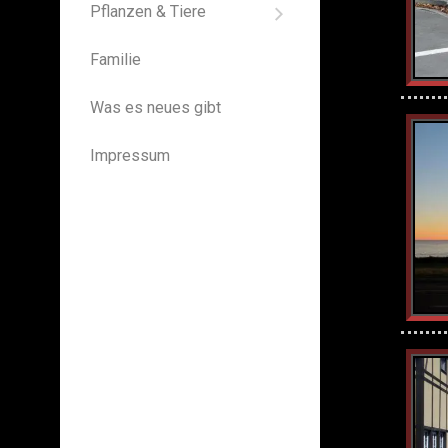
Pflanzen & Tiere
Spiegelbilder
Pflanzen
Edda
Familie
Insekten
Vavi
Säugetiere
Was es neues gibt
Vögel
Impressum