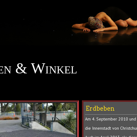
en & Winkel
Erdbeben
7.
Am 4. September 2010 und 
April
die Innenstadt von Christchu
2024