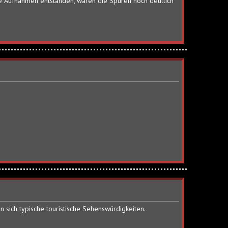
se Aufnahmen entstanden, waren die Spuren noch deutlich
 sich typische touristische Sehenswürdigkeiten.