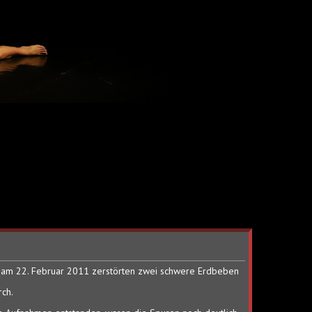
am 22. Februar 2011 zerstörten zwei schwere Erdbeben
rch.